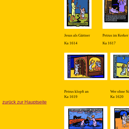
Jesus als Gärtner
Petrus im Kerker
Ka 1614
Ka 1617
Petrus klopft an
Wer ohne Sü
Ka 1619
Ka 1620
zurück zur Hauptseite